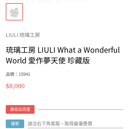
LIULI 琉璃工房
琉璃工房 LIULI What a Wonderful
World 愛作夢天使 珍藏版
品號：15941
特
$8,000
價
最低出貨量
請洽右下角客服，取得最優惠價
優惠