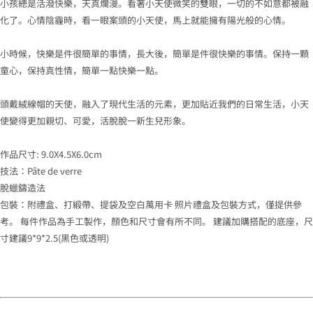
小孩總是活潑快樂，天真爛漫。看著小天使微笑的雙眼，一切的不如意都被融
化了。心情陰霾時，看一眼案頭的小天使，馬上就能擁有陽光般的心情。
小時候，快樂是件很簡單的事情，長大後，簡單是件很快樂的事情。保持一顆
童心，保持真性情，簡單一點快樂一點。
頭戴絨線帽的天使，融入了現代生活的元素，更加貼近我們的日常生活，小天
使變得更加親切、可愛，活脫脫一新生兒形象。
作品尺寸: 9.0X4.5X6.0cm
技法：Pâte de verre
脫蠟鑄造法
包裝：附禮盒、打緞帶、提袋及空白萬用卡 照片禮盒及包裝方式，僅提供參
考。 每件作品為手工製作，顏色和尺寸會有所不同。 建議加購搭配的底座，尺
寸建議9*9*2.5(黑色或透明)