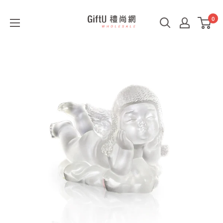
0
GiftU
禮
尚
網
B2B