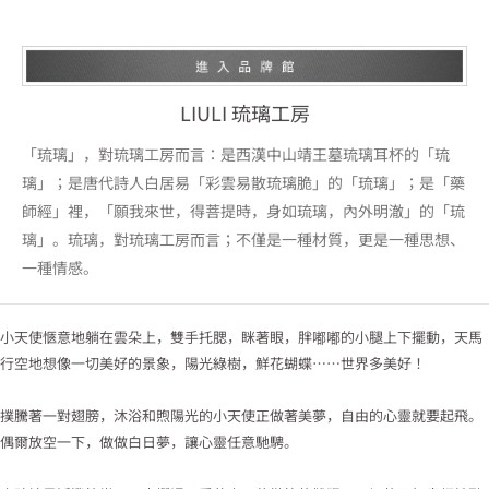
LIULI 琉璃工房
「琉璃」，對琉璃工房而言：是西漢中山靖王墓琉璃耳杯的「琉
璃」；是唐代詩人白居易「彩雲易散琉璃脆」的「琉璃」；是「藥
師經」裡，「願我來世，得菩提時，身如琉璃，內外明澈」的「琉
璃」。琉璃，對琉璃工房而言；不僅是一種材質，更是一種思想、
一種情感。
小天使愜意地躺在雲朵上，雙手托腮，眯著眼，胖嘟嘟的小腿上下擺動，天馬
行空地想像一切美好的景象，陽光綠樹，鮮花蝴蝶……世界多美好！
撲騰著一對翅膀，沐浴和煦陽光的小天使正做著美夢，自由的心靈就要起飛。
偶爾放空一下，做做白日夢，讓心靈任意馳騁。