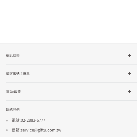
底座搭配尺寸: 9*9*2.5黑色
網站探索
所有商品分類
顧客帳號主選單
品牌總覽
企業採購
會員檔案
幫助/政策
訂單查詢
隱私政策
聯絡我們
使用條款
招商合作
電話:02-2883-6777
信箱:service@giftu.com.tw