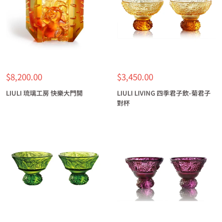
特
特
$8,200.00
$3,450.00
價
價
LIULI 琉璃工房 快樂大門開
LIULI LIVING 四季君子飲-菊君子
對杯