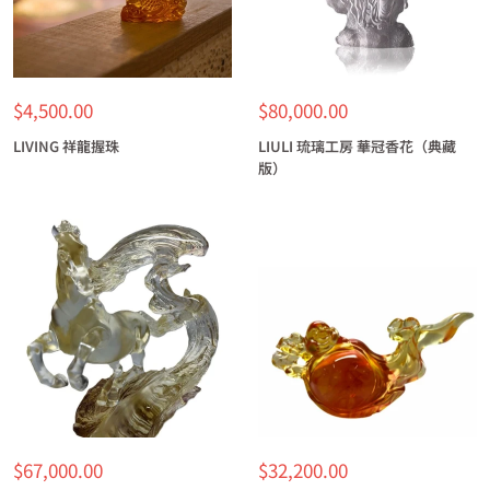
特
特
$4,500.00
$80,000.00
價
價
LIVING 祥龍握珠
LIULI 琉璃工房 華冠香花（典藏
版）
特
特
$67,000.00
$32,200.00
價
價