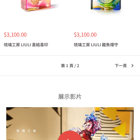
特
特
$3,100.00
$3,100.00
價
價
琉璃工房 LIULI 喜結喜印
琉璃工房 LIULI 龍魚環守
第 1 頁 / 2
下一頁
展示影片