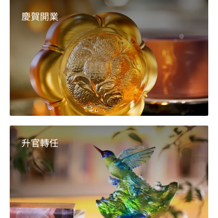
慶賀開業
升官轉任