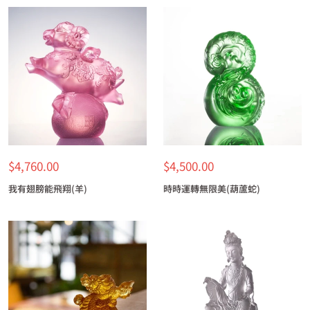
特
特
$4,760.00
$4,500.00
價
價
我有翅膀能飛翔(羊)
時時運轉無限美(葫蘆蛇)