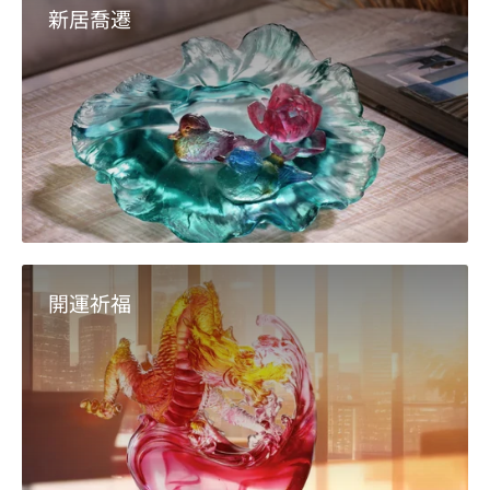
新居喬遷
開運祈福