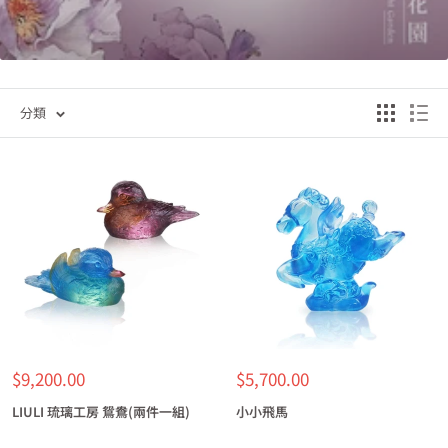
分類
特
特
$9,200.00
$5,700.00
價
價
LIULI 琉璃工房 鴛鴦(兩件一組)
小小飛馬