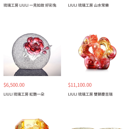
價
價
琉璃工房 LIULI 一見如故 好彩兔
LIULI 琉璃工房 山水常樂
特
特
$6,500.00
$11,100.00
價
價
LIULI 琉璃工房 紅艷一朵
LIULI 琉璃工房 雙獅慶吉瑞