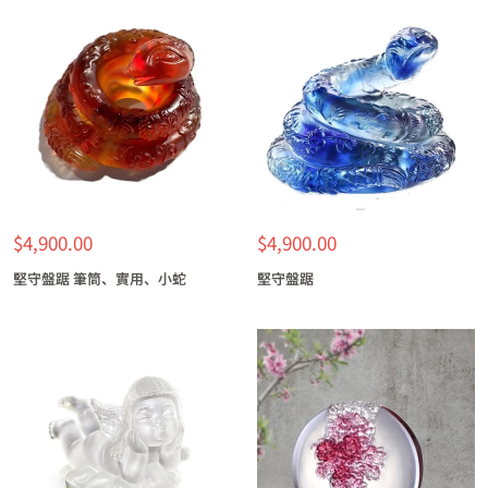
特
特
$4,900.00
$4,900.00
價
價
堅守盤踞 筆筒、實用、小蛇
堅守盤踞