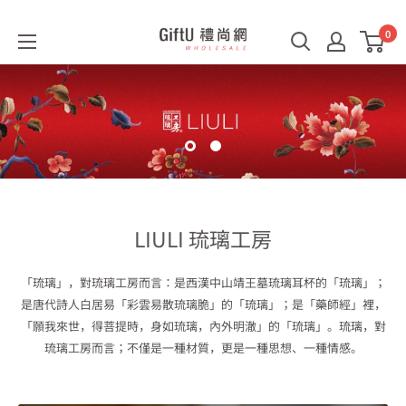
0
GiftU
禮
尚
網
B2B
LIULI 琉璃工房
「琉璃」，對琉璃工房而言：是西漢中山靖王墓琉璃耳杯的「琉璃」；
是唐代詩人白居易「彩雲易散琉璃脆」的「琉璃」；是「藥師經」裡，
「願我來世，得菩提時，身如琉璃，內外明澈」的「琉璃」。琉璃，對
琉璃工房而言；不僅是一種材質，更是一種思想、一種情感。