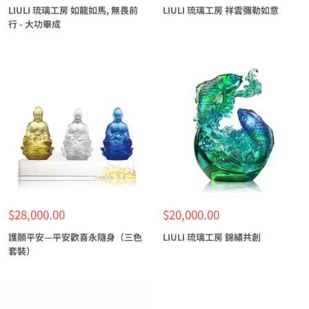
LIULI 琉璃工房 如龍如馬, 無畏前
LIULI 琉璃工房 祥雲彌勒如意
行 - 大功畢成
特
特
$28,000.00
$20,000.00
價
價
護願平安—平安歡喜永隨身（三色
LIULI 琉璃工房 錦繡共創
套裝）