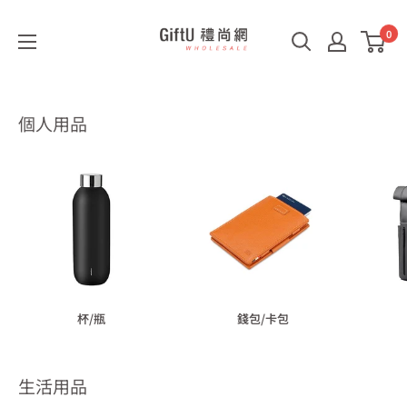
0
GiftU
禮
尚
網
個人用品
B2B
杯/瓶
錢包/卡包
生活用品