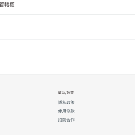
定期備份資料，但是除因故意或重大過失所致者外， 禮尚網不對任何資料的
院認定為無效或不構成契約內容之一部，不影響其餘條項或其餘約定內容
管轄權
訂購。可送達時間為一般性的預估，因禮尚網或禮尚網供應商之天災或人
負責。
或不構成契約內容之一部之條項或約定內容，應依相關法令規定所允許之
遲，禮尚網不會為延遲而賠償。
網所進行的所有線上訂購、交易或行為，以及本約定條款及相關網頁上之約定
品付款之後，無法取消訂單要求退還款項。個人衛生用品、食品等商品於開封
項或原約定內容相符之解釋或補充。
以信用卡支付價金，您在線上輸入信用卡相關資訊，目的是為了向發卡機構確
法。
款項。
條款及相關網頁上所定之任一條項或相關約定所取得或可主張之權利，其行使
易授權，不表示您已經付款、也不代表交易已經完成或契約已經成立，禮
您在禮尚網進行線上訂購、交易或行為，以及因本約定條款或相關網頁上之約
條款及相關網頁上所定其他條項或相關約定所取得或可主張之權利之行使
的權利；在禮尚網接受您的訂購以前，您無需付款，禮尚網不會請領信用
而涉訟，除法律另有強制規定者應依其規定外，都以台灣台北士林地方法
額也不會出現在您的信用卡帳單中。
保護法第十一條第二項之規定，定型化契約條款如有疑義時，應為有利於消費
同意，雖然禮尚網會盡力維護相關資料的正確性，但禮尚網不以任何明示或默
頁上、或相關訊息上的資料均為完整、正確、即時的資訊。關於相關商品
各該商品或服務銷售網頁及訂購流程中相關網頁之記載。如果相關商品或
有誤，仍以原廠、代理商、進口商、經銷商或服務提供者的資料為準。如
示的價格有誤： ※若標示價格比正確價格高，禮尚網只會向您收取較低的
幫助/政策
正確價格低，禮尚網保留拒絕接受訂單的權利。 如果相關商品或服務的規
隱私政策
相關交易條件有誤，禮尚網得在您完成訂購程序後二日內，拒絕接受您的
使用條款
為「建議售價」、「零售價」或類似語意的價格，都只是原廠、代理商、進口
招商合作
建議的售價、一般性的標價、或一般性的評估價格，不代表任何特定區域
成交價格。