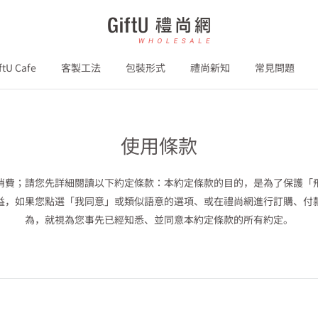
GiftU
禮
尚
ftU Cafe
客製工法
包裝形式
禮尚新知
常見問題
網
B2B
使用條款
消費；請您先詳細閱讀以下約定條款：本約定條款的目的，是為了保護「
益，如果您點選「我同意」或類似語意的選項、或在禮尚網進行訂購、付
為，就視為您事先已經知悉、並同意本約定條款的所有約定。