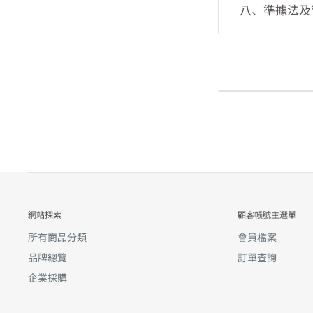
2. 本系統會
全部或一部經法
八、準據法及
尚網得拒絕接受
據。
備份錯誤或失敗
法院認定為無效
導致到貨時間延
1. 您在禮尚
6. 客製化商
圍內，為與原條
4. 若您選擇
民國法令為準據
消訂單要求退還
2. 因本約定
有效性及取得交
2. 所有因為
不影響依本約定
否接受您的訂單
糾紛，如果因此
項，該筆交易金
3. 依消費者
管轄法院。
5. 您瞭解並
證所有出現在網
購數量上限，依
格、圖片或說明
或相關訊息所標
網站探索
顧客帳號主選單
※若標示價格比
所有商品分類
會員檔案
說明、價格、或
品牌總覽
訂單查詢
6. 所有標示
企業採購
或服務提供者所
特定時間的實際