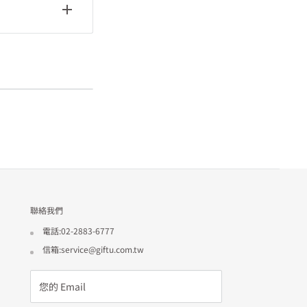
失誤刪除、或
之效力；經
為的疏失，
最大可能範
，都以中華
後，無法取
認信用卡之
或不行使，
尚網保留是
定所發生的
或不行使。
卡交易款
院為第一審
者之解釋。
示的方式保
或服務之訂
服務的規
果網頁上、
正確價格；
聯絡我們
格、圖片、
電話:02-2883-6777
訂單。
信箱:service@giftu.com.tw
商、經銷商
、商家、或
您的 Email