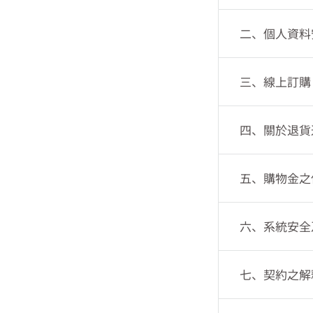
1. 如果您要
件信箱並自行設
二、個人資料
填入之電子郵件
1. 對於您的
尚網進行消費。
2. 為了完成
三、線上訂購
2. 您有自行
完整、正確、與
1. 除本約定
件帳號及密碼透
3. 對於您所
限制及說明等，
及密碼登入本服
四、關於退貨
供顧客服務而提
4. 在下列情
2. 您一旦在
3. 若您發現
1. 如果您所
證明的第三人：
定條款及相關網
號及密碼遭冒用
五、購物金之
2. 您可以依
※ 依法令規定
址、電話)如有
1. 購物金之
※ 為完成交易
或拒絕付款。
3. 關於退貨
自動扣除所使用
※ 為維護禮尚
六、系統安全
3. 在您完成
4. 您所退回
※ 為保護禮尚
知只是通知您本
的完整性，如果
1. 禮尚網將
接受您的訂單的
禮尚網得拒絕接
您所上載或傳輸
七、契約之解
提供、且無其他
或疏失，請立即
5. 您瞭解並
1. 本約定條
查詢出貨狀況。
除或失其效力，