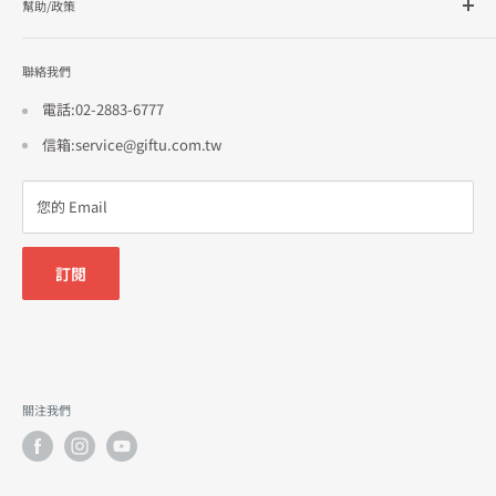
幫助/政策
訂單查詢
隱私政策
聯絡我們
使用條款
招商合作
電話:02-2883-6777
信箱:service@giftu.com.tw
您的 Email
訂閱
關注我們