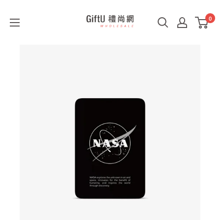
0
GiftU
禮
尚
網
B2B