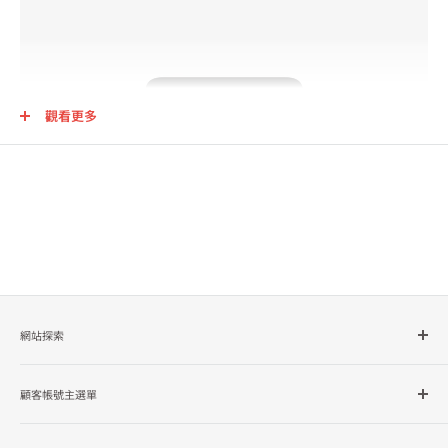
觀看更多
網站探索
所有商品分類
顧客帳號主選單
品牌總覽
企業採購
會員檔案