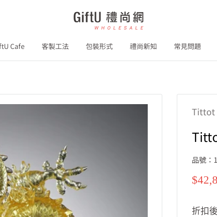
GiftU
禮
尚
ftU Cafe
客製工法
包裝形式
禮尚新知
常見問題
網
B2B
Titto
Tit
品號：1
特
$42,
價
折扣