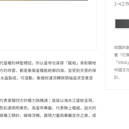
2~4
琉園的
著「打開
「tit
代皇權的神聖標誌，所以皇帝也身穿「龍袍」來彰顯地
中國文
方的祥雲，都是象徵皇權能統御四海，並受到天意的保
計。
9水晶製成，可滾動，象徵財運流轉與領袖追求至善至
代表掌握四方的權力與機遇；底座以海水江崖紋呈現，
色彩選用明黃色，為皇帝專屬，代表無上權威。拋光的
身雕工精妙、線條流暢，展現力量與華麗並存之美，成