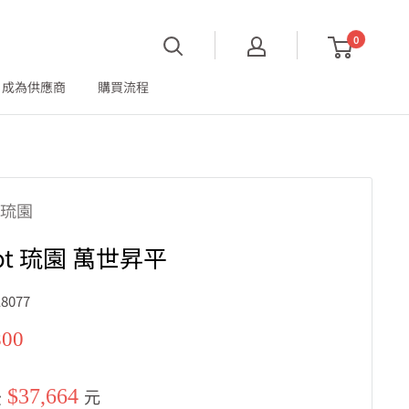
0
成為供應商
購買流程
t 琉園
tot 琉園 萬世昇平
8077
800
$37,664
後
元