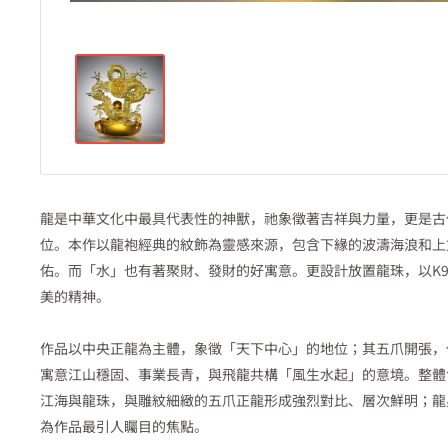
龍是中華文化中最具代表性的神獸，祂象徵著吉祥與力量，更是古
位。本作以龍袍經典的紋飾為靈感來源，包含下緣的波濤海浪和上
佑。而「水」也有著聚財、發財的好寓意。更設計放置龍珠，以K
美的精神。
作品以中央正龍為主體，象徵「天下中心」的地位；其五爪開張，
寓意江山穩固、事業長青，與飛龍共構「風生水起」的意境。整體
江海與龍珠，與雕紋細緻的五爪正龍形成強烈對比、層次鮮明；龍
為作品最引人矚目的焦點。