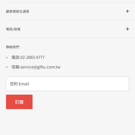
所有商品分類
顧客帳號主選單
品牌總覽
企業採購
會員檔案
幫助/政策
訂單查詢
隱私政策
聯絡我們
使用條款
招商合作
電話:02-2883-6777
信箱:service@giftu.com.tw
您的 Email
訂閱