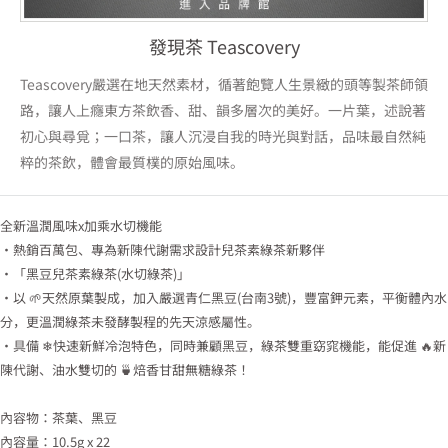
發現茶 Teascovery
Teascovery嚴選在地天然素材，循著飽覽人生景緻的頭等製茶師領
路，讓人上癮東方茶飲香、甜、韻多層次的美好。一片葉，述說著
初心與尋覓；一口茶，讓人沉浸自我的時光與對話，品味最自然純
粹的茶飲，體會最質樸的原始風味。
全新溫潤風味x加乘水切機能
・熱銷百萬包、專為新陳代謝需求設計兒茶素綠茶新夥伴
・「黑豆兒茶素綠茶(水切綠茶)」
・以 🌱天然原葉製成，加入嚴選青仁黑豆(台南3號)，豐富鉀元素，平衡體內水
分，更溫潤綠茶未發酵製程的先天涼感屬性。
・具備 ❄快速新鮮冷泡特色，同時兼顧黑豆，綠茶雙重窈窕機能，能促進 🔥新
陳代謝、油水雙切的 🍵焙香甘甜無糖綠茶！
內容物：茶葉、黑豆
內容量：10.5g x 22