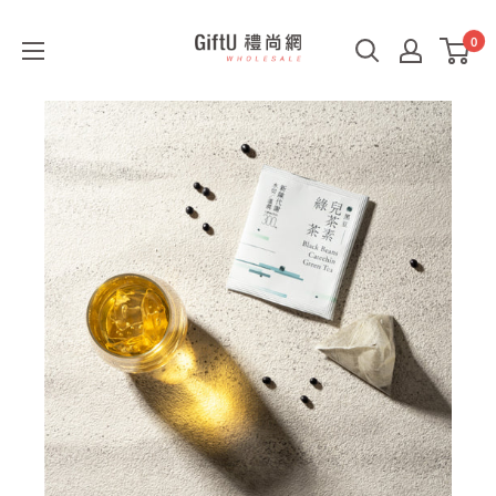
0
GiftU
禮
尚
網
B2B