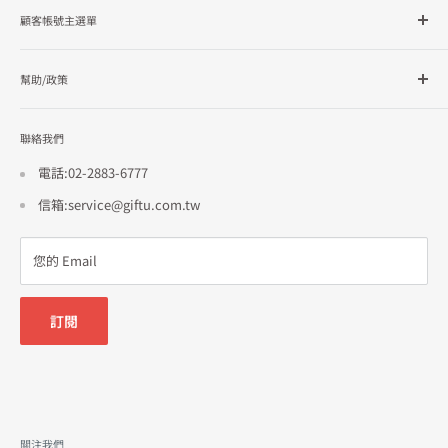
顧客帳號主選單
品牌總覽
企業採購
會員檔案
幫助/政策
訂單查詢
隱私政策
聯絡我們
使用條款
招商合作
電話:02-2883-6777
信箱:service@giftu.com.tw
您的 Email
訂閱
關注我們