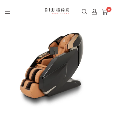
0
GiftU
禮
尚
網
B2B