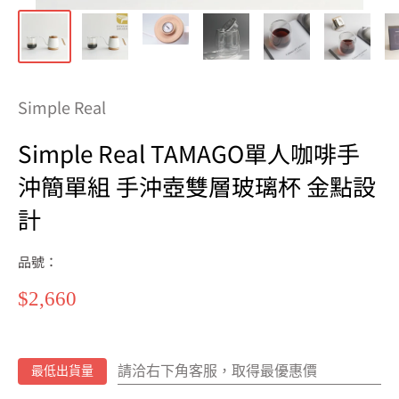
Simple Real
Simple Real TAMAGO單人咖啡手
沖簡單組 手沖壺雙層玻璃杯 金點設
計
品號：
特
$2,660
價
請洽右下角客服，取得最優惠價
最低出貨量