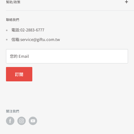
幫助/政策
訂單查詢
隱私政策
聯絡我們
使用條款
招商合作
電話:02-2883-6777
信箱:service@giftu.com.tw
您的 Email
訂閱
關注我們