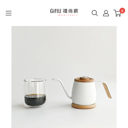
0
GiftU
禮
尚
網
B2B