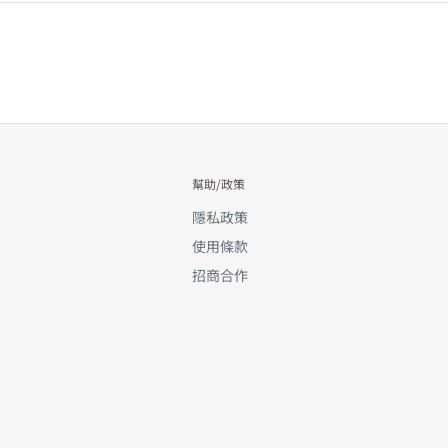
轉接型式：
HDMI A公 to HDMI A公
材質：
高純度99%無氧銅 PVC塑料
接頭規格：
19 pin 24K鍍金接頭
插拔次數：
500次以上
支援：
4K 60Hz
幫助/政策
重量：
60±3g
隱私政策
支援規格：
使用條款
4k@50/60Hz、動態影音同步、雙畫面、21:9畫面比、
招商合作
1536KHz聲音訊號取樣率、支援32聲道、4個聲音訊號流、
CEC擴充、支援4Kx2K解析度、sRGB、自動影音同步、
HDMI-CEC、音訊回傳通道(ARC)、支援DVD-Audio
適用：
電視、機上盒、遊戲機、電腦、投影機
保固期限：
6個月