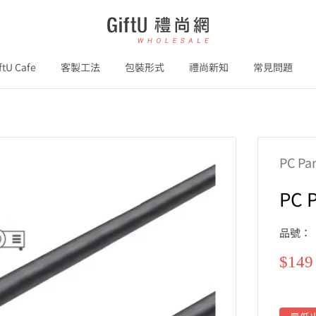
GiftU
禮
尚
ftU Cafe
客製工法
包裝形式
禮尚新知
常見問題
網
B2B
PC Pa
PC 
品號：
特
$149
價