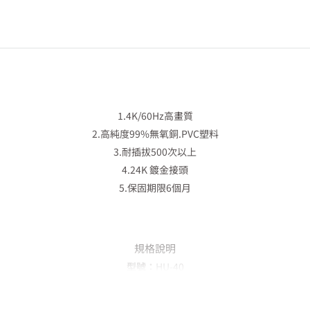
1.4K/60Hz高畫質
2.高純度99%無氧銅.PVC塑料
3.耐插拔500次以上
4.24K 鍍金接頭
5.保固期限6個月
規格說明
型號：
HU-40
商品名稱：
HDMI 2.0 數位訊號線