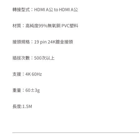
轉接型式：HDMI A公 to HDMI A公
材質：高純度99%無氧銅 PVC塑料
接頭規格：19 pin 24K鍍金接頭
插拔次數：500次以上
支援：4K 60Hz
重量：60±3g
長度:1.5M