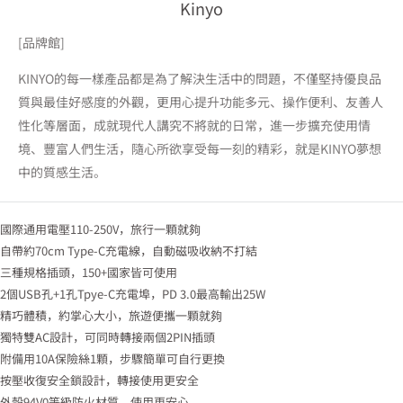
Kinyo
[品牌館]
KINYO的每一樣產品都是為了解決生活中的問題，不僅堅持優良品
質與最佳好感度的外觀，更用心提升功能多元、操作便利、友善人
性化等層面，成就現代人講究不將就的日常，進一步擴充使用情
境、豐富人們生活，隨心所欲享受每一刻的精彩，就是KINYO夢想
中的質感生活。
國際通用電壓110-250V，旅行一顆就夠
自帶約70cm Type-C充電線，自動磁吸收納不打結
三種規格插頭，150+國家皆可使用
2個USB孔+1孔Tpye-C充電埠，PD 3.0最高輸出25W
精巧體積，約掌心大小，旅遊便攜一顆就夠
獨特雙AC設計，可同時轉接兩個2PIN插頭
附備用10A保險絲1顆，步驟簡單可自行更換
按壓收復安全鎖設計，轉接使用更安全
外殼94V0等級防火材質，使用更安心