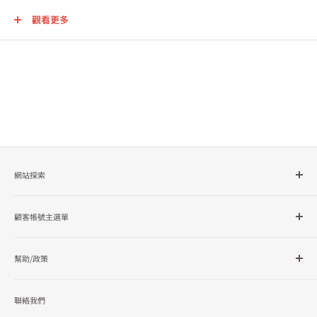
觀看更多
網站探索
所有商品分類
顧客帳號主選單
品牌總覽
企業採購
會員檔案
幫助/政策
訂單查詢
隱私政策
聯絡我們
使用條款