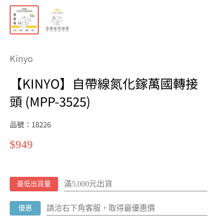
Kinyo
【KINYO】自帶線氮化鎵萬國轉接
頭 (MPP-3525)
品號：18226
特
$949
價
滿5,000元出貨
最低出貨量
請洽右下角客服，取得最優惠價
優惠