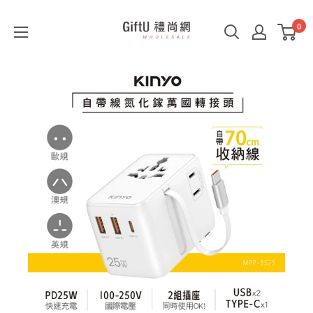
0
GiftU
禮
尚
網
B2B