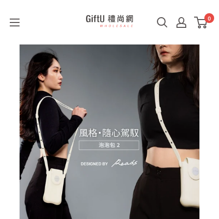
0
GiftU
禮
尚
網
B2B