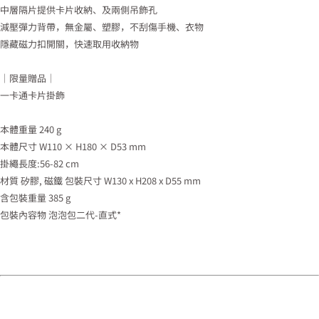
中層隔片提供卡片收納、及兩側吊飾孔
減壓彈力背帶，無金屬、塑膠，不刮傷手機、衣物
隱藏磁力扣開關，快速取用收納物
｜限量贈品｜
一卡通卡片掛飾
本體重量 240 g
本體尺寸 W110 × H180 × D53 mm
掛繩長度:56-82 cm
材質 矽膠, 磁鐵 包裝尺寸 W130 x H208 x D55 mm
含包裝重量 385 g
包裝內容物 泡泡包二代-直式*