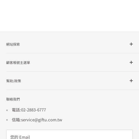
網站探索
所有商品分類
顧客帳號主選單
品牌總覽
企業採購
會員檔案
幫助/政策
訂單查詢
隱私政策
聯絡我們
使用條款
招商合作
電話:02-2883-6777
信箱:service@giftu.com.tw
您的 Email