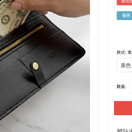
最低
優惠
款式:
黑
數量:
預計