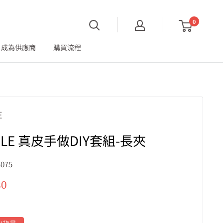
0
成為供應商
購買流程
E
OLE 真皮手做DIY套組-長夾
075
80