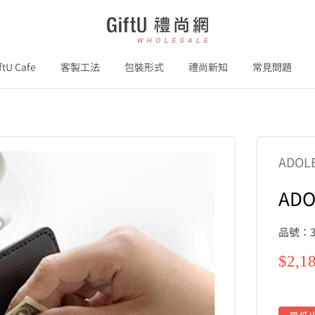
GiftU
禮
尚
ftU Cafe
客製工法
包裝形式
禮尚新知
常見問題
網
B2B
ADOL
AD
品號：3
特
$2,1
價