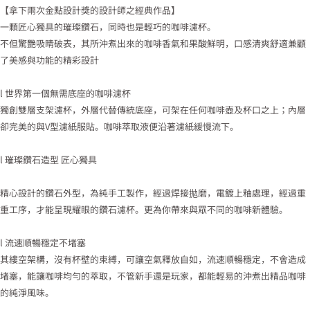
【拿下兩次金點設計獎的設計師之經典作品】
一顆匠心獨具的璀璨鑽石，同時也是輕巧的咖啡濾杯。
不但驚艷吸睛破表，其所沖煮出來的咖啡香氣和果酸鮮明，口感清爽舒適兼顧
了美感與功能的精彩設計
l 世界第一個無需底座的咖啡濾杯
獨創雙層支架濾杯，外層代替傳統底座，可架在任何咖啡壺及杯口之上；內層
卻完美的與V型濾紙服貼。咖啡萃取液便沿著濾紙緩慢流下。
l 璀璨鑽石造型 匠心獨具
精心設計的鑽石外型，為純手工製作，經過焊接拋磨，電鍍上釉處理，經過重
重工序，才能呈現耀眼的鑽石濾杯。更為你帶來與眾不同的咖啡新體驗。
l 流速順暢穩定不堵塞
其縷空架構，沒有杯壁的束縛，可讓空氣釋放自如，流速順暢穩定，不會造成
堵塞，能讓咖啡均勻的萃取，不管新手還是玩家，都能輕易的沖煮出精品咖啡
的純淨風味。