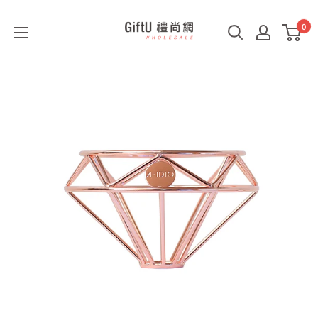
0
GiftU
禮
尚
網
B2B