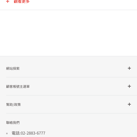
觀看更多
網站探索
所有商品分類
顧客帳號主選單
品牌總覽
企業採購
會員檔案
幫助/政策
訂單查詢
隱私政策
聯絡我們
使用條款
招商合作
電話:02-2883-6777