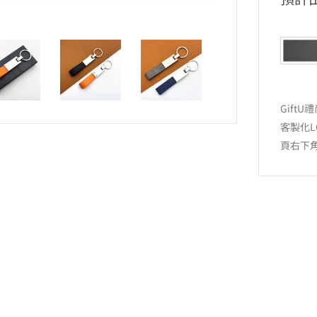
Gif
客製化
頁右下