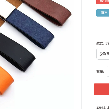
最低
優惠
款式:
5
數量:
預計