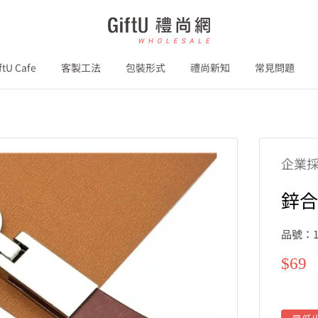
GiftU
禮
尚
ftU Cafe
客製工法
包裝形式
禮尚新知
常見問題
網
B2B
企業
鋅合
品號：1
特
$69
價