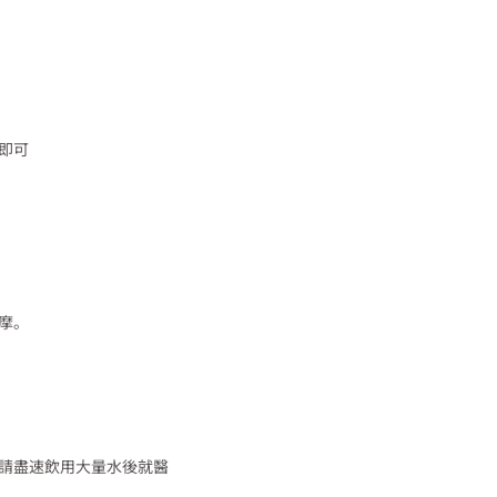
即可
摩。
請盡速飲用大量水後就醫