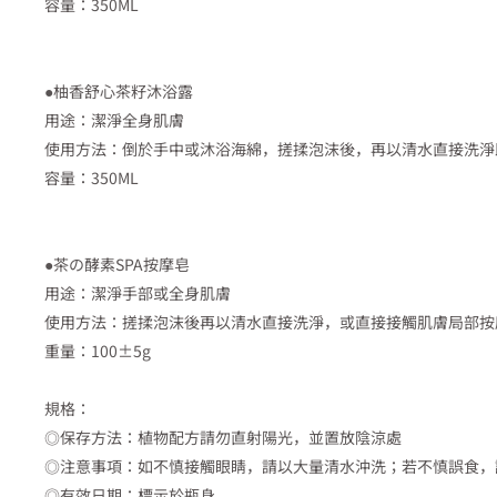
容量：350ML
●柚香舒心茶籽沐浴露
用途：潔淨全身肌膚
使用方法：倒於手中或沐浴海綿，搓揉泡沫後，再以清水直接洗淨
容量：350ML
●茶の酵素SPA按摩皂
用途：潔淨手部或全身肌膚
使用方法：搓揉泡沫後再以清水直接洗淨，或直接接觸肌膚局部按
重量：100±5g
規格：
◎保存方法：植物配方請勿直射陽光，並置放陰涼處
◎注意事項：如不慎接觸眼睛，請以大量清水沖洗；若不慎誤食，
◎有效日期：標示於瓶身