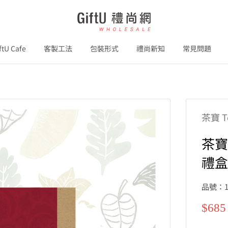
GiftU
禮
尚
ftU Cafe
客製工法
包裝形式
禮尚新知
常見問題
網
B2B
茶寶 T
茶寶
禮盒
品號：1
特
$685
價