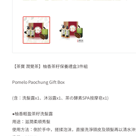
【茶寶 潤覺茶】柚香茶籽保養禮盒3件組
Pomelo Paochung Gift Box
(含：洗髮露x1、沐浴露x1、茶の酵素SPA按摩皂x1)
●柚香輕盈茶籽洗髮露
用途：滋潤柔順秀髮
使用方法：倒於手中，搓揉泡沫，直接洗淨頭皮及頭髮再以清水沖