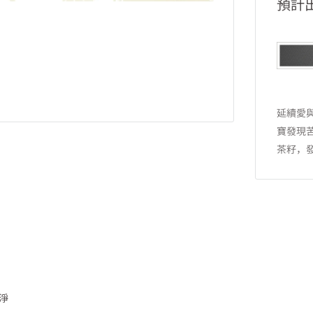
預計
延續愛
寶發現
茶籽，
淨