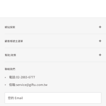
網站探索
所有商品分類
顧客帳號主選單
品牌總覽
企業採購
會員檔案
幫助/政策
訂單查詢
隱私政策
聯絡我們
使用條款
招商合作
電話:02-2883-6777
信箱:service@giftu.com.tw
您的 Email