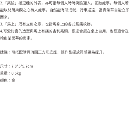
2.「笑臉」指逗趣的外表，亦可指每個人時時笑臉迎人，圓融處事。每個人若
能以開朗樂觀之心待人處事，自然能有所成就，行事通達，富貴榮華自能立即
而來。
3.「馬上」既有立刻之意，也指馬身上的各式銅錢紋飾。
4.可愛討喜的造型與馬上有錢的吉利兆頭，很適合擺在桌上自用，也很適合送
給創業開幕的商家。
建議：可搭配購買琉園正方形底座，讓作品擺放質感更為提升。
尺寸：7.8*5*9.7cm
重量：0.5kg
顏色：金