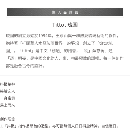
Tittot 琉園
琉園的創立源始於1994年，王永山與一群熱愛琉璃藝術的夥伴，
抱持著「打開華人水晶玻璃世界」的夢想，創立了「tittot琉
園」。「tittot」是中文「剔透」的諧音，「剔」蕪存菁、通
「透」明亮，是中國文化對人、事、物最極致的讚嘆。每一件創作
都是融合古今的設計。
抖擻精神
笑臉迎人
一身富貴
馬上而來
創作理念：
1.「抖擻」指作品昂首的造型，亦可指每個人日日抖擻精神，自信度日。