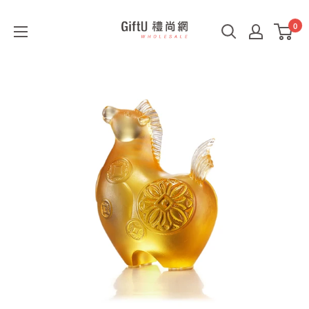
0
GiftU
禮
尚
網
B2B