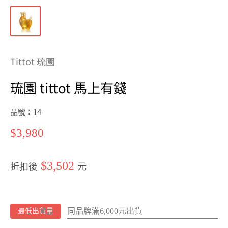
Tittot 琉園
琉園 tittot 馬上有錢
品號：14
特
$3,980
價
$3,502
折扣後
元
同品牌滿6,000元出貨
最低出貨量