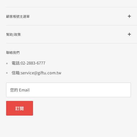
所有商品分類
顧客帳號主選單
品牌總覽
企業採購
會員檔案
幫助/政策
訂單查詢
隱私政策
聯絡我們
使用條款
招商合作
電話:02-2883-6777
信箱:service@giftu.com.tw
您的 Email
訂閱