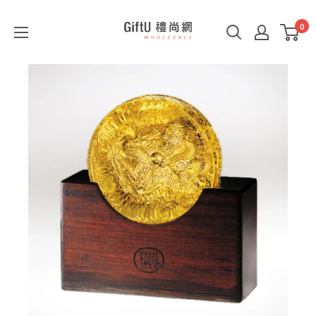
0
GiftU
禮
尚
網
B2B