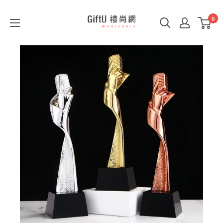
0
GiftU
禮
尚
網
B2B