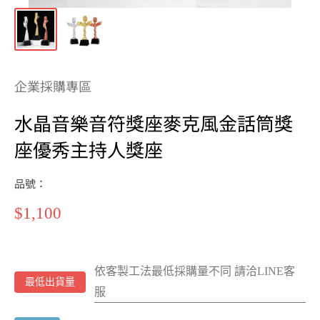
企業採購專區
水晶音樂音符獎座麥克風金話筒獎
座優秀主持人獎座
品號：
特
$1,100
價
依客製工法最低採購量不同 請洽LINE客
最低出貨量
服