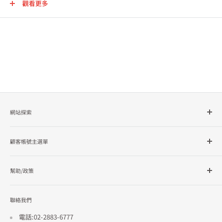
觀看更多
網站探索
所有商品分類
顧客帳號主選單
品牌總覽
企業採購
會員檔案
幫助/政策
訂單查詢
隱私政策
聯絡我們
使用條款
招商合作
電話:02-2883-6777