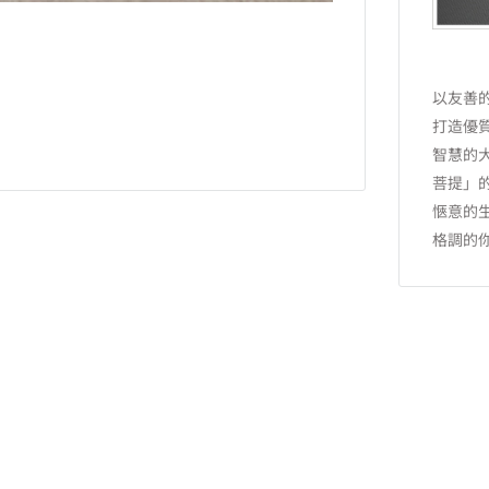
以友善
打造優
智慧的
菩提」
愜意的
格調的