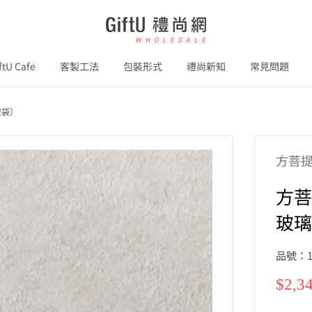
GiftU
禮
尚
ftU Cafe
客製工法
包裝形式
禮尚新知
常見問題
網
B2B
提袋）
方菩
方菩
玻
品號：1
特
$2,3
價