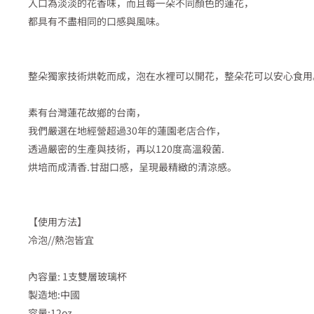
入口為淡淡的花香味，而且每一朵不同顏色的蓮花，
都具有不盡相同的口感與風味。
整朵獨家技術烘乾而成，泡在水裡可以開花，整朵花可以安心食用
素有台灣蓮花故鄉的台南，
我們嚴選在地經營超過30年的蓮園老店合作，
透過嚴密的生產與技術，再以120度高溫殺菌.
烘培而成清香.甘甜口感，呈現最精緻的清涼感。
【使用方法】
冷泡//熱泡皆宜
內容量: 1支雙層玻璃杯
製造地:中國
容量:12oz