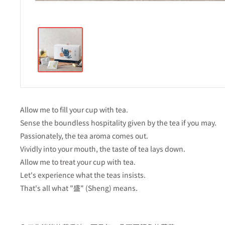
Allow me to fill your cup with tea.
Sense the boundless hospitality given by the tea if you may.
Passionately, the tea aroma comes out.
Vividly into your mouth, the taste of tea lays down.
Allow me to treat your cup with tea.
Let's experience what the teas insists.
That's all what "盛" (Sheng) means.