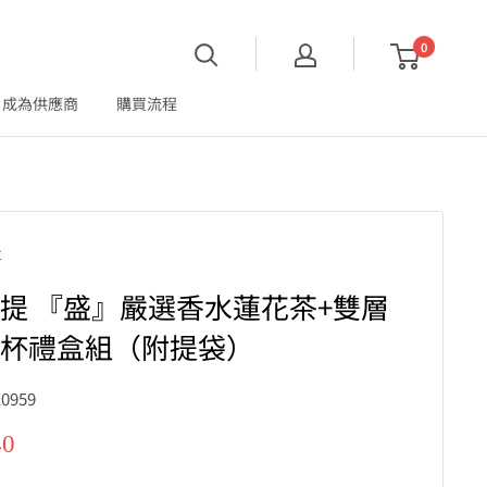
0
成為供應商
購買流程
提
提 『盛』嚴選香水蓮花茶+雙層
璃杯禮盒組（附提袋）
0959
40