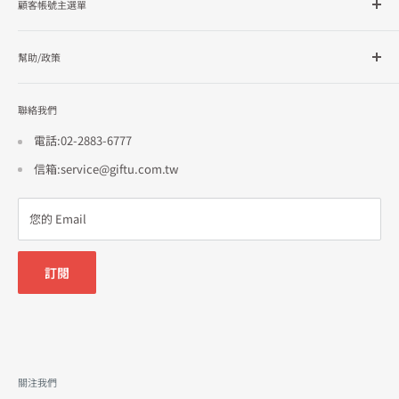
顧客帳號主選單
品牌總覽
企業採購
會員檔案
幫助/政策
訂單查詢
隱私政策
聯絡我們
使用條款
招商合作
電話:02-2883-6777
信箱:service@giftu.com.tw
您的 Email
訂閱
關注我們