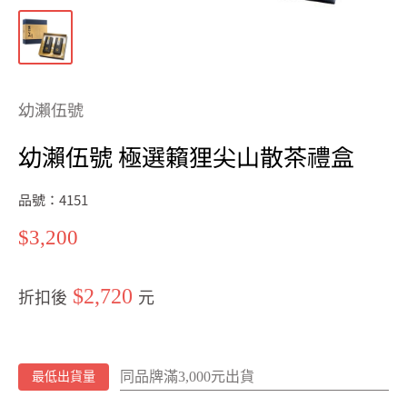
幼瀨伍號
幼瀨伍號 極選籟狸尖山散茶禮盒
品號：4151
特
$3,200
價
$2,720
折扣後
元
同品牌滿3,000元出貨
最低出貨量