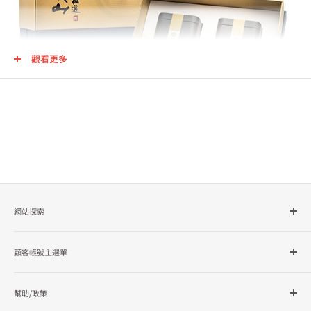
觀看更多
網站探索
所有商品分類
顧客帳號主選單
品牌總覽
企業採購
會員檔案
幫助/政策
訂單查詢