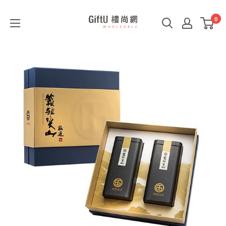
0
GiftU
禮
尚
網
B2B