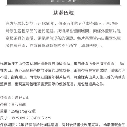
幼瀨伍號
官方記載起始於西元1850年，傳承百年的五代製茶職人，再現臺
灣原生包種茶品的絕代驚豔。獨特果香留韻喉間，索條外型原片是
高級茶品的象徵，更是絕無混茶的保證。每片茶葉皆來自翡翠水庫
旁自家莊園，成就育茶與製茶的不凡所在「幼瀨伍號」。
極選籟狸尖山茶為幼瀨伍號莊園最頂級產品，來自莊園內最高海拔產區 ──籟
狸尖山。青心烏龍種茶樹於優良的環境成長，茶菁帶有豐富的果膠，滋味久泡
不澀、甜爽順口。再佐以莊園百年製茶技術，將籟狸尖山茶天生天養的精華完
整保留，重現臺灣包種茶震驚國際的優雅花香，是包種經典之作。
茶產區：籟狸尖山
茶種：青心烏龍
重量：150g (75g x2罐)
尺寸： W25.8xH25.8xD8.５ cm
保存期限：2年 請保存於乾燥陰暗處，開封後請盡快飲用完畢。 幼瀨伍號全品