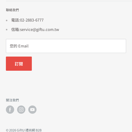
隱私政策
聯絡我們
使用條款
招商合作
電話:02-2883-6777
信箱:service@giftu.com.tw
您的 Email
訂閱
關注我們
© 2026 GiftU 禮尚網 B2B