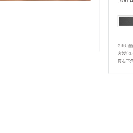
Gif
客製化
頁右下