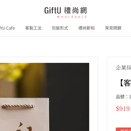
GiftU
禮
尚
ftU Cafe
客製工法
包裝形式
禮尚新知
常見問題
網
B2B
企業
【
品號：1
特
$919
價