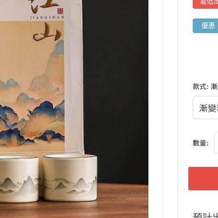
最低
優惠
款式:
漸
數量:
預計