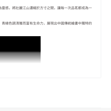
為靈感，將壯麗江山濃縮於方寸之間，讓每一次品茗都成為一
。青綠色調清雅而富有生命力，展現出中國傳統繪畫中獨特的