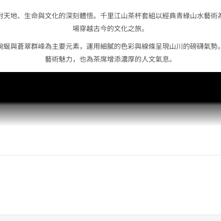
對天地、生命與文化的深刻體悟。千里江山茶杯套組以經典青綠山水藝術
場穿越古今的文化之旅。
蜿蜒與蒼翠群峰為主要元素，運用細膩的色彩與線條呈現山川的磅礴氣勢
藝術魅力，也為茶席增添濃厚的人文氣息。