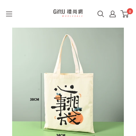
0
GiftU
禮
尚
網
B2B