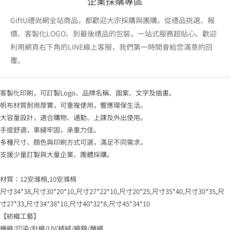
企業採購專區
GiftU禮尚網全站商品，都歡迎大宗採購與團購。從禮品挑選、報
價、客製化LOGO、到最後禮品的包裝，一站式服務超貼心。歡迎
利用網頁右下角的LINE線上客服，我們第一時間會給您滿意的回
覆。
客製化印刷，可訂製Logo、品牌名稱、圖案、文字及插畫。
帆布材質耐用厚實，可重複使用，響應環保生活。
大容量設計，適合購物、通勤、上課及外出使用。
手提舒適，車縫牢固，承重力佳。
多種尺寸、顏色與印刷方式可選，滿足不同需求。
支援少量訂製與大量企業、團體採購。
材質：12安滌棉,10安滌棉
尺寸34*38,尺寸30*20*10,尺寸27*22*10,尺寸20*25,尺寸35*40,尺寸30*35,尺
寸27*33,尺寸34*38*10,尺寸40*32*8,尺寸45*34*10
【紡織工藝】
機織/印染/針織/UV/植絨/織錦/機繡