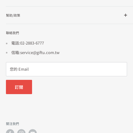
企業採購
會員檔案
幫助/政策
訂單查詢
隱私政策
聯絡我們
使用條款
招商合作
電話:02-2883-6777
信箱:service@giftu.com.tw
您的 Email
訂閱
關注我們