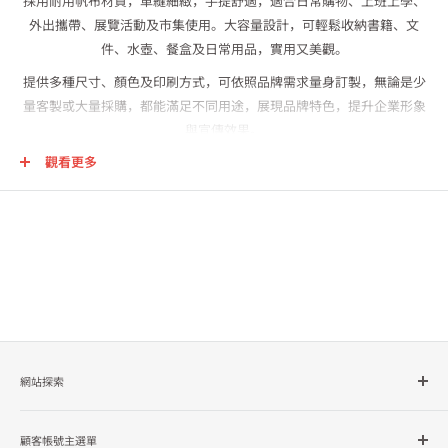
採用耐用帆布材質，車縫細緻，手提舒適，適合日常購物、上班上學、
外出攜帶、展覽活動及市集使用。大容量設計，可輕鬆收納書籍、文
件、水壺、餐盒及日常用品，實用又美觀。
提供多種尺寸、顏色及印刷方式，可依照品牌需求量身訂製，無論是少
量客製或大量採購，都能滿足不同用途，展現品牌特色，提升企業形象
與宣傳效果。
觀看更多
網站探索
所有商品分類
顧客帳號主選單
品牌總覽