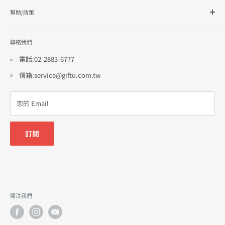
幫助/政策
訂單查詢
隱私政策
聯絡我們
使用條款
招商合作
電話:02-2883-6777
信箱:service@giftu.com.tw
您的 Email
訂閱
關注我們