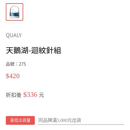
QUALY
天鵝湖-迴紋針組
品號：275
特
$420
價
$336
折扣後
元
同品牌滿5,000元出貨
最低出貨量