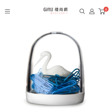
0
GiftU
禮
尚
網
B2B