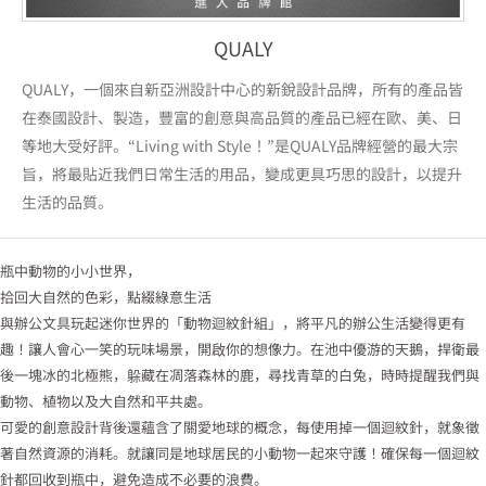
QUALY
QUALY，一個來自新亞洲設計中心的新銳設計品牌，所有的產品皆
在泰國設計、製造，豐富的創意與高品質的產品已經在歐、美、日
等地大受好評。“Living with Style！”是QUALY品牌經營的最大宗
旨，將最貼近我們日常生活的用品，變成更具巧思的設計，以提升
生活的品質。
瓶中動物的小小世界，
拾回大自然的色彩，點綴綠意生活
與辦公文具玩起迷你世界的「動物迴紋針組」，將平凡的辦公生活變得更有
趣！讓人會心一笑的玩味場景，開啟你的想像力。在池中優游的天鵝，捍衛最
後一塊冰的北極熊，躲藏在凋落森林的鹿，尋找青草的白兔，時時提醒我們與
動物、植物以及大自然和平共處。
可愛的創意設計背後還蘊含了關愛地球的概念，每使用掉一個迴紋針，就象徵
著自然資源的消耗。就讓同是地球居民的小動物一起來守護！確保每一個迴紋
針都回收到瓶中，避免造成不必要的浪費。