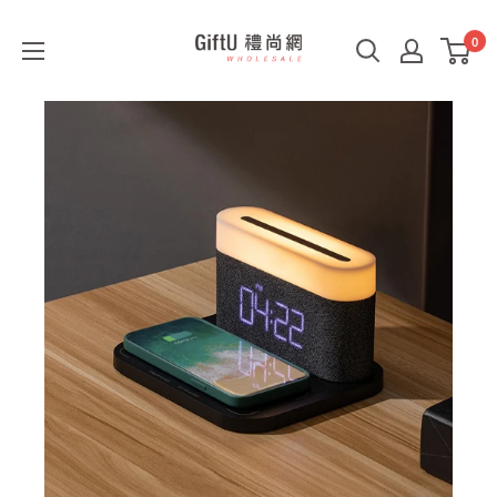
0
GiftU
禮
尚
網
B2B