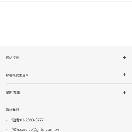
產品示意圖，販售產品不含手機
網站探索
所有商品分類
顧客帳號主選單
品牌總覽
企業採購
會員檔案
幫助/政策
訂單查詢
隱私政策
聯絡我們
使用條款
招商合作
電話:02-2883-6777
信箱:service@giftu.com.tw