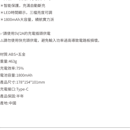
＊智能保護，充滿自動斷充
＊LED時間顯示，三檔亮度可調
＊1800mAh大容量，續航實力派
✅請使用5V/2A的充電插頭供電
⚠️請勿使用快充頭供電，避免輸入功率過高導致電路板損壞。
材質:ABS+五金
重量:463g
充電效率:75%
電池容量:1800mAh
產品尺寸:178*154*101mm
充電接口:Type-C
產品保固:半年
產地:中國