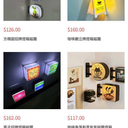
特
特
$126.00
$160.00
價
價
方橢圓招牌燈箱磁鐵
咖啡廳立牌燈箱磁鐵
特
特
$162.00
$117.00
價
價
電子招牌燈箱磁鐵
咖啡角落創意氣氛磁鐵燈箱