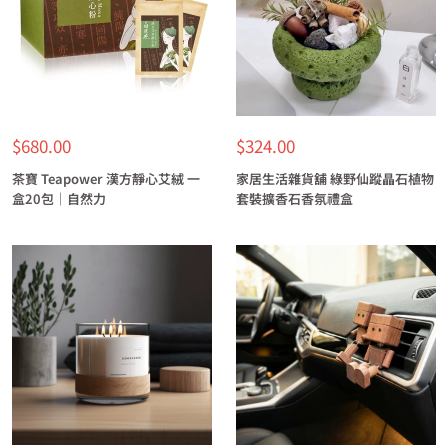
特
特
$680.00
$324.00
價
價
茶寶 Teapower 漢方靜心艾絨 一
家居生活雜貨舖 綠野仙蹤晶石植物
盒20包｜自然力
套裝擴香石香氛禮盒