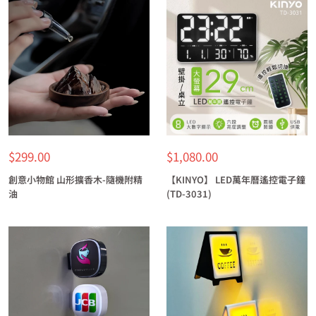
特
特
$299.00
$1,080.00
價
價
創意小物館 山形擴香木-隨機附精
【KINYO】 LED萬年曆遙控電子鐘
油
(TD-3031)