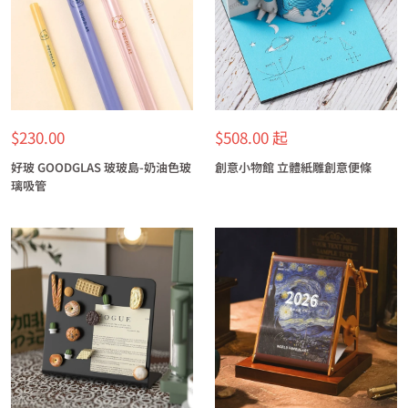
特
特
$230.00
$508.00 起
價
價
好玻 GOODGLAS 玻玻島-奶油色玻
創意小物館 立體紙雕創意便條
璃吸管