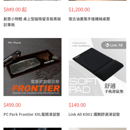
特
特
$849.00 起
$1,200.00
價
價
創意小物館 桌上型磁吸留言板黑板
復古油畫風手搖機械桌曆
記事板
特
特
$499.00
$149.00
價
價
PC Park Frontier XXL電競滑鼠墊
Link All KD02 護腕舒適滑鼠墊