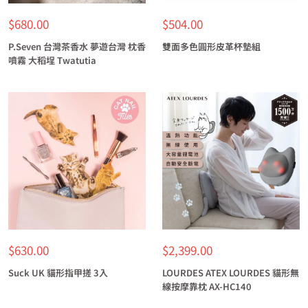
特
特
$680.00
$504.00
價
價
P.Seven 台灣茶香水 夢遊台灣 枕香
雙面多色圓形皮革杯墊組
噴霧 大稻埕 Twatutia
特
特
$630.00
$2,399.00
價
價
Suck UK 貓形指甲搓 3入
LOURDES ATEX LOURDES 貓形無
線按摩靠枕 AX-HC140