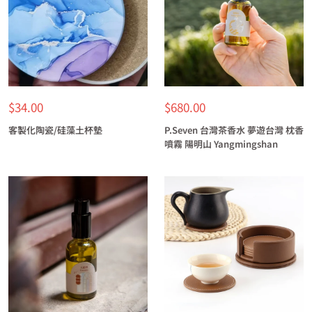
特
特
$34.00
$680.00
價
價
客製化陶瓷/硅藻土杯墊
P.Seven 台灣茶香水 夢遊台灣 枕香
噴霧 陽明山 Yangmingshan