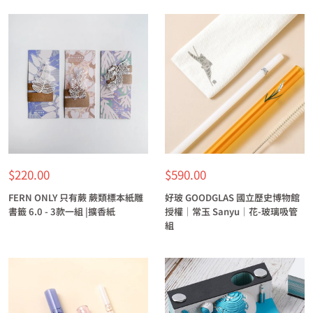
特
特
$220.00
$590.00
價
價
FERN ONLY 只有蕨 蕨類標本紙雕
好玻 GOODGLAS 國立歷史博物館
書籤 6.0 - 3款一組 |擴香紙
授權｜常玉 Sanyu｜花-玻璃吸管
組