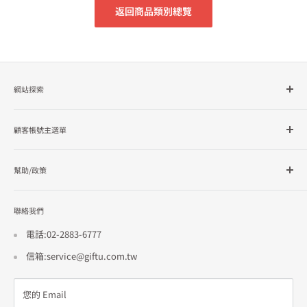
返回商品類別總覽
網站探索
所有商品分類
顧客帳號主選單
品牌總覽
企業採購
會員檔案
幫助/政策
訂單查詢
隱私政策
聯絡我們
使用條款
招商合作
電話:02-2883-6777
信箱:service@giftu.com.tw
您的 Email