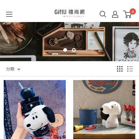
0
GiftU
禮
尚
網
B2B
分類