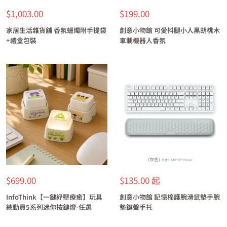
特
特
$1,003.00
$199.00
價
價
家居生活雜貨舖 香氛蠟燭附手提袋
創意小物館 可愛抖腿小人黑胡桃木
+禮盒包裝
車載機器人香氛
特
特
$699.00
$135.00 起
價
價
InfoThink【一鍵紓壓療癒】玩具
創意小物館 記憶棉護腕滑鼠墊手腕
總動員5系列迷你按鍵燈-任選
墊鍵盤手托