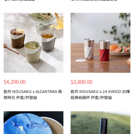
特
特
$4,200.00
$3,800.00
價
價
能作 NOUSAKU x ALCANTARA 微
能作 NOUSAKU x 24 KIRICO 白樺
憩時光 杯套/杯墊組
經典純錫杯 杯套/杯墊組