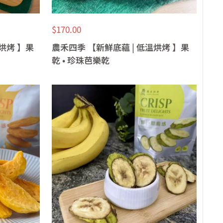
特
$170.00
價
溫烘烤 】果
農禾四季 【新鮮底蘊 | 低溫烘烤 】果
乾 • 珍珠芭樂乾