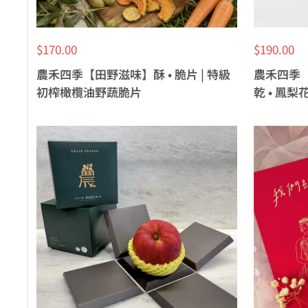
特
特
$170.00
$190.00
價
價
農禾四季【田野滋味】酥 • 脆片 | 特級
農禾四季【
初榨橄欖油野蔬脆片
乾 • 鳳梨