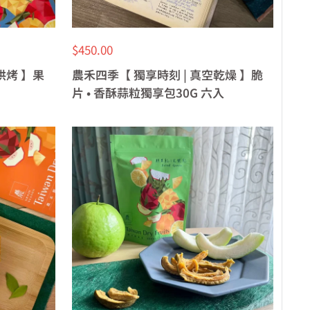
特
$450.00
價
烘烤 】果
農禾四季【 獨享時刻 | 真空乾燥 】脆
片 • 香酥蒜粒獨享包30G 六入