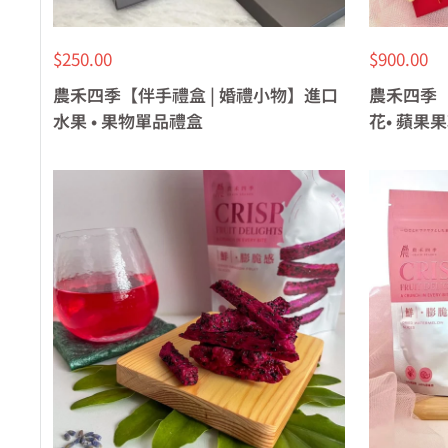
特
特
$250.00
$900.00
價
價
農禾四季【伴手禮盒 | 婚禮小物】進口
農禾四季【
水果 • 果物單品禮盒
花• 蘋果果