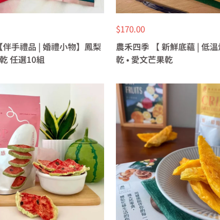
特
$170.00
價
伴手禮品 | 婚禮小物】鳳梨
農禾四季 【 新鮮底蘊 | 低
乾 任選10組
乾 • 愛文芒果乾