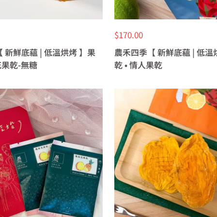
特
$170.00
價
 新鮮底蘊 | 低溫烘烤 】果
農禾四季【 新鮮底蘊 | 低溫
花果乾-無糖
乾 • 情人果乾