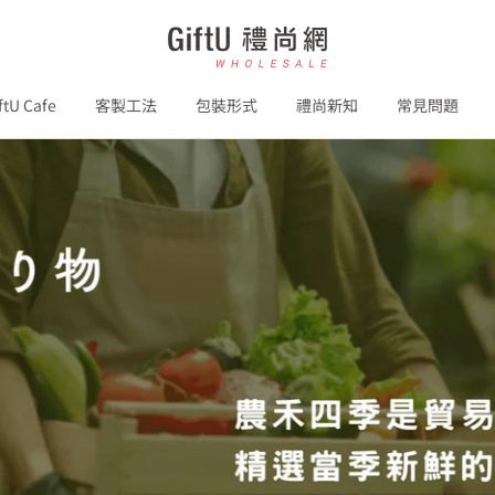
GiftU
禮
尚
ftU Cafe
客製工法
包裝形式
禮尚新知
常見問題
網
B2B